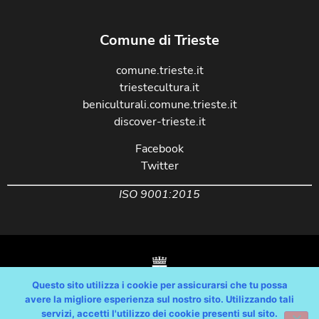
Comune di Trieste
comune.trieste.it
triestecultura.it
beniculturali.comune.trieste.it
discover-trieste.it
Facebook
Twitter
ISO 9001:2015
Questo sito utilizza i cookie per assicurarsi che tu possa
avere la migliore esperienza sul nostro sito. Utilizzando tali
servizi, accetti l'utilizzo dei cookie presenti sul sito.
Copyright © Comune di Trieste – partita Iva 00210240321 – tutti i diritti