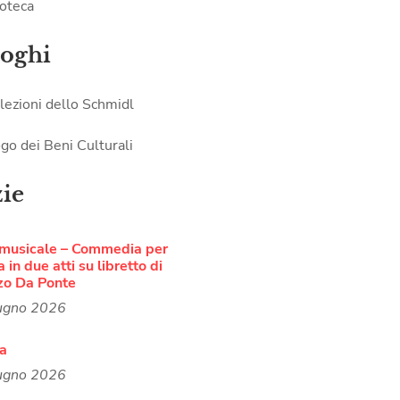
oteca
loghi
lezioni dello Schmidl
go dei Beni Culturali
zie
 musicale – Commedia per
 in due atti su libretto di
zo Da Ponte
ugno 2026
ra
ugno 2026