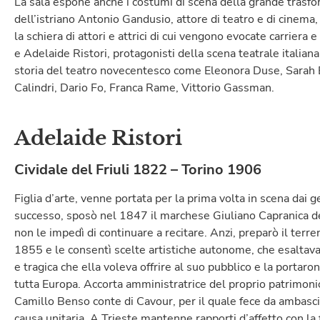
La sala espone anche i costumi di scena della grande trasf
dell’istriano Antonio Gandusio, attore di teatro e di cinema,
la schiera di attori e attrici di cui vengono evocate carriera
e Adelaide Ristori, protagonisti della scena teatrale italiana
storia del teatro novecentesco come Eleonora Duse, Sarah 
Calindri, Dario Fo, Franca Rame, Vittorio Gassman.
Adelaide Ristori
Cividale del Friuli 1822 – Torino 1906
Figlia d’arte, venne portata per la prima volta in scena dai ge
successo, sposò nel 1847 il marchese Giuliano Capranica de
non le impedì di continuare a recitare. Anzi, preparò il terr
1855 e le consentì scelte artistiche autonome, che esaltava
e tragica che ella voleva offrire al suo pubblico e la portar
tutta Europa. Accorta amministratrice del proprio patrimoni
Camillo Benso conte di Cavour, per il quale fece da ambascia
causa unitaria. A Trieste mantenne rapporti d’affetto con la 