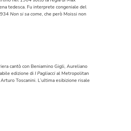
scena tedesca. Fu interprete congeniale del
 1934
Non si sa come
, che però Moissi non
riera cantò con Beniamino Gigli, Aureliano
abile edizione di
I Pagliacci
al Metropolitan
 Arturo Toscanini. L’ultima esibizione risale