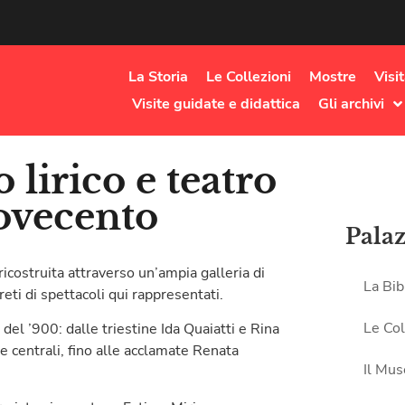
La Storia
Le Collezioni
Mostre
Visi
Visite guidate e didattica
Gli archivi
o lirico e teatro
Novecento
Pala
ricostruita attraverso un’ampia galleria di
La Bib
rpreti di spettacoli qui rappresentati.
Le Col
 del ’900: dalle triestine Ida Quaiatti e Rina
ne centrali, fino alle acclamate Renata
Il Mu