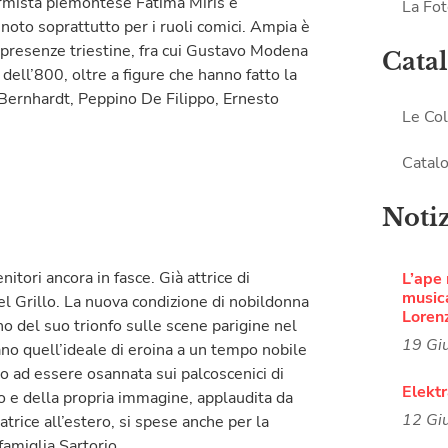
ormista piemontese Fatima Miris e
La Fot
 noto soprattutto per i ruoli comici. Ampia è
 e presenze triestine, fra cui Gustavo Modena
Cata
 dell’800, oltre a figure che hanno fatto la
Bernhardt, Peppino De Filippo, Ernesto
Le Col
Catalo
Noti
nitori ancora in fasce. Già attrice di
L’ape
musica
l Grillo. La nuova condizione di nobildonna
Loren
eno del suo trionfo sulle scene parigine nel
19 Gi
no quell’ideale di eroina a un tempo nobile
ono ad essere osannata sui palcoscenici di
Elekt
o e della propria immagine, applaudita da
12 Gi
trice all’estero, si spese anche per la
famiglia Sartorio.