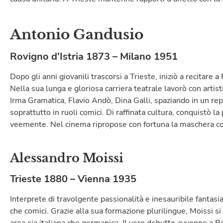
Antonio Gandusio
Rovigno d’Istria 1873 – Milano 1951
Dopo gli anni giovanili trascorsi a Trieste, iniziò a recitare 
Nella sua lunga e gloriosa carriera teatrale lavorò con artis
Irma Gramatica, Flavio Andò, Dina Galli, spaziando in un re
soprattutto in ruoli comici. Di raffinata cultura, conquistò la
veemente. Nel cinema ripropose con fortuna la maschera co
Alessandro Moissi
Trieste 1880 – Vienna 1935
Interprete di travolgente passionalità e inesauribile fantasi
che comici. Grazie alla sua formazione plurilingue, Moissi si
area sia italiana che germanica. Il vero debutto avvenne a B