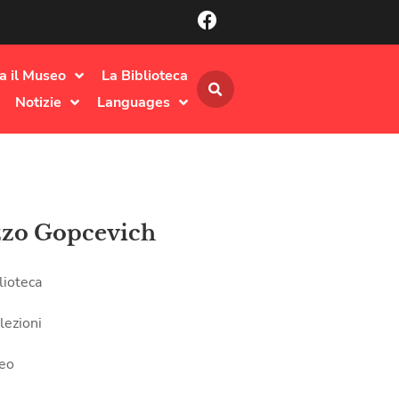
ta il Museo
La Biblioteca
Notizie
Languages
zzo Gopcevich
lioteca
lezioni
seo