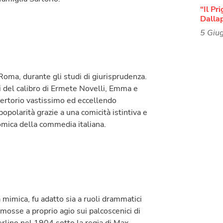
“Il Pr
Dalla
5 Giu
a Roma, durante gli studi di giurisprudenza.
ti del calibro di Ermete Novelli, Emma e
pertorio vastissimo ed eccellendo
 popolarità grazie a una comicità istintiva e
mica della commedia italiana.
a mimica, fu adatto sia a ruoli drammatici
 mosse a proprio agio sui palcoscenici di
erlino nel 1904 sotto la regia di Max