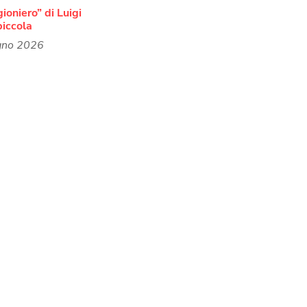
igioniero” di Luigi
piccola
gno 2026