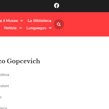
ta il Museo
La Biblioteca
Notizie
Languages
zo Gopcevich
ioteca
ezioni
o
teca