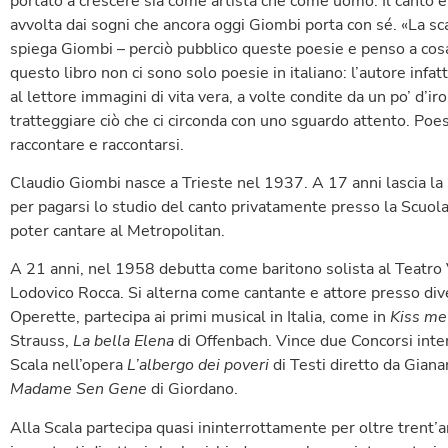
portato a crescere sia come artista che come uomo. Il canto è
avvolta dai sogni che ancora oggi Giombi porta con sé. «La 
spiega Giombi – perciò pubblico queste poesie e penso a cosa
questo libro non ci sono solo poesie in italiano: l’autore infatt
al lettore immagini di vita vera, a volte condite da un po’ d’ir
tratteggiare ciò che ci circonda con uno sguardo attento. Poes
raccontare e raccontarsi.
Claudio Giombi nasce a Trieste nel 1937. A 17 anni lascia la sc
per pagarsi lo studio del canto privatamente presso la Scuola
poter cantare al Metropolitan.
A 21 anni, nel 1958 debutta come baritono solista al Teatro 
Lodovico Rocca. Si alterna come cantante e attore presso div
Operette, partecipa ai primi musical in Italia, come in
Kiss me
Strauss,
La bella Elena
di Offenbach. Vince due Concorsi inter
Scala nell’opera
L’albergo dei poveri
di Testi diretto da Giana
Madame Sen Gene
di Giordano.
Alla Scala partecipa quasi ininterrottamente per oltre trent’a