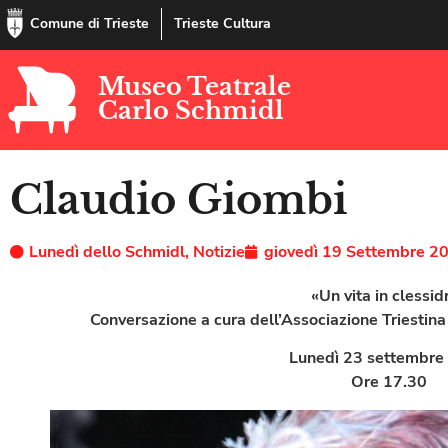
Comune di Trieste
Trieste Cultura
Museo Teatrale
Carlo Schmidl
Claudio Giombi
Lunedì dello Schmidl
,
Notizie
giovedì 19 Settembre 2
«Un vita in clessid
Conversazione a cura dell’Associazione Triestina 
Lunedì 23 settembre
Ore 17.30