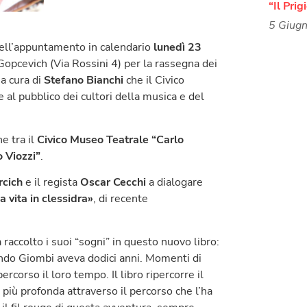
“Il Prig
5 Giug
dell’appuntamento in calendario
lunedì 23
 Gopcevich (Via Rossini 4) per la rassegna dei
 a cura di
Stefano Bianchi
che il Civico
 al pubblico dei cultori della musica e del
e tra il
Civico Museo Teatrale “Carlo
o Viozzi”
.
rcich
e il regista
Oscar Cecchi
a dialogare
 vita in clessidra»
, di recente
raccolto i suoi “sogni” in questo nuovo libro:
ando Giombi aveva dodici anni. Momenti di
ercorso il loro tempo. Il libro ripercorre il
 più profonda attraverso il percorso che l’ha