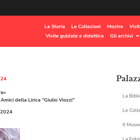
La Storia
Le Collezioni
Mostre
Visi
Visite guidate e didattica
Gli archivi
Palaz
024
ra»
La Bibl
Amici della Lirica “Giulio Viozzi”
Le Coll
 2024
Il Muse
La Foto