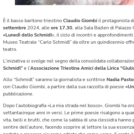
È il basso baritono triestino
Claudio Giombi
il protagonista 
settembre
2024, alle
ore 17.30
, alla Sala Bazlen di Palazzo
«Lunedì dello Schmidl
», il ciclo di incontri e approfondimenti
Museo Teatrale “Carlo Schmidl” da oltre un quindicennio offre
teatro.
L’iniziativa si svolge nel segno della consolidata collaborazion
Schmidl”
e l’
Associazione Triestina Amici della Lirica “Giuli
Allo “Schmidl” saranno la giornalista e scrittrice
Nadia Pasto
con Claudio Giombi, a partire dalla sua raccolta di poesie
«Una
pubblicazione.
Dopo l’autobiografia «La mia strada nel bosco», Giombi ha ora 
settantacinque anni in versi. Le prime poesie risalgono a qu
vita, belli e brutti, che come la sabbia di una clessidra hanno p
sentire dell’autore, facendo scoprire al lettore la sua essenza