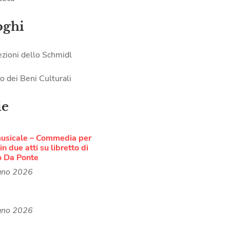
oghi
ezioni dello Schmidl
o dei Beni Culturali
ie
musicale – Commedia per
n due atti su libretto di
o Da Ponte
gno 2026
gno 2026