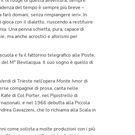
 il fil rouge di questa avventura, sempre
scadenza del tempo è sempre più breve –
 farò domani, senza rimpiangere ieri». In
i gioca con il dialetto, riuscendo a restituire
onia. Una penna schietta, pura, capace di
ie, ma anche acrostici e aforismi per
uola e fa il fattorino telegrafico alle Poste,
 del M° Bevilacqua. Il suo sogno è quello di
Verdi di Trieste nell’opera
Monte Ivnor
di
erse compagnie di prosa, canta nelle
 Kate
di Col Porter, nel
Pipistrello
di
nazionali, e nel 1966 debutta alla Piccola
ndrea Gavazzeni, che lo richiama alla Scala in
nni come solista a molte produzioni con i più