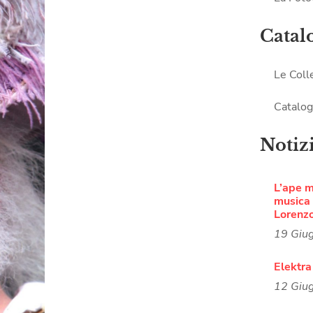
Catal
Le Coll
Catalog
Notiz
L’ape 
musica i
Lorenz
19 Giu
Elektra
12 Giu