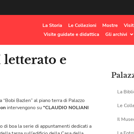
La Storia
Le Collezioni
Mostre
Visi
Visite guidate e didattica
Gli archivi
etterato e
Palaz
La Bibl
la “Bobi Bazlen” al piano terra di Palazzo
Le Coll
ion
intervengono su
“CLAUDIO NOLIANI
Il Muse
o di boa la serie di appuntamenti dedicati a
La Foto
ella targa sull’edificio della Casa della