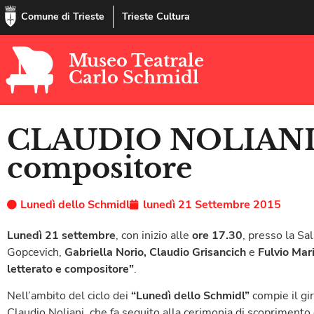
Comune di Trieste
Trieste Cultura
Museo Teatrale
Carlo Schmidl
CLAUDIO NOLIANI l
compositore
Lunedì dello Schmidl
lunedì 21 Settembre 2015
Lunedì 21 settembre
, con inizio alle
ore 17.30
, presso la Sa
Gopcevich,
Gabriella Norio, Claudio Grisancich
e
Fulvio Mar
letterato e compositore”
.
Nell’ambito del ciclo dei
“Lunedì dello Schmidl”
compie il gir
Claudio Noliani, che fa seguito alla cerimonia di scoprimento d