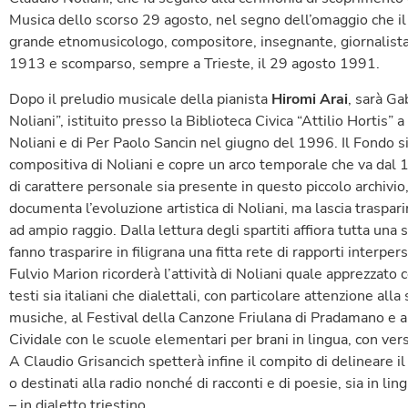
Musica dello scorso 29 agosto, nel segno dell’omaggio che il
grande etnomusicologo, compositore, insegnante, giornalista 
1913 e scomparso, sempre a Trieste, il 29 agosto 1991.
Dopo il preludio musicale della pianista
Hiromi Arai
, sarà Ga
Noliani”, istituito presso la Biblioteca Civica “Attilio Hortis”
Noliani e di Per Paolo Sancin nel giugno del 1996. Il Fondo si 
compositiva di Noliani e copre un arco temporale che va d
di carattere personale sia presente in questo piccolo archivio
documenta l’evoluzione artistica di Noliani, ma lascia trasparire
ad ampio raggio. Dalla lettura degli spartiti affiora tutta una s
fanno trasparire in filigrana una fitta rete di rapporti interpers
Fulvio Marion ricorderà l’attività di Noliani quale apprezzato
testi sia italiani che dialettali, con particolare attenzione alla
musiche, al Festival della Canzone Friulana di Pradamano e all
Cividale con le scuole elementari per brani in lingua, con versi
A Claudio Grisancich spetterà infine il compito di delineare il r
o destinati alla radio nonché di racconti e di poesie, sia in ling
– in dialetto triestino.