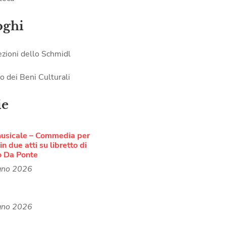
oghi
ezioni dello Schmidl
o dei Beni Culturali
ie
musicale – Commedia per
n due atti su libretto di
o Da Ponte
gno 2026
gno 2026