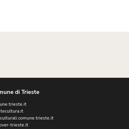
une di Trieste
ne.trieste.it
stecultura.it
culturali.comune.trieste.it
over-trieste.it