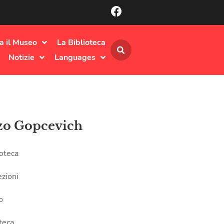
ta il Museo
La Biblioteca
Notizie
Languages
zo Gopcevich
ioteca
ezioni
o
teca