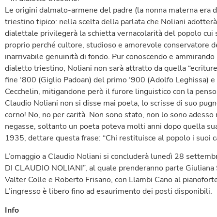
Le origini dalmato-armene del padre (la nonna materna era di
triestino tipico: nella scelta della parlata che Noliani adotter
dialettale privilegerà la schietta vernacolarità del popolo cu
proprio perché cultore, studioso e amorevole conservatore de
inarrivabile genuinità di fondo. Pur conoscendo e ammirando l’
dialetto triestino, Noliani non sarà attratto da quella “ecritur
fine ‘800 (Giglio Padoan) del primo ‘900 (Adolfo Leghissa) e 
Cecchelin, mitigandone però il furore linguistico con la penso
Claudio Noliani non si disse mai poeta, lo scrisse di suo pu
corno! No, no per carità. Non sono stato, non lo sono adesso
negasse, soltanto un poeta poteva molti anni dopo quella sua
1935, dettare questa frase: “Chi restituisce al popolo i suoi ca
L’omaggio a Claudio Noliani si concluderà lunedì 28 settemb
DI CLAUDIO NOLIANI”, al quale prenderanno parte Giuliana S
Valter Colle e Roberto Frisano, con Llambi Cano al pianoforte
L’ingresso è libero fino ad esaurimento dei posti disponibili.
Info