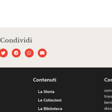
Condividi
Contenuti
Com
comu
La Storia
trie
Le Collezioni
beni
disc
La Biblioteca