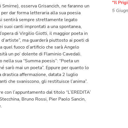
“Il Prig
 Smirne), osserva Grisancich, ne faranno un
5 Giug
à per dar forma letteraria alla sua poesia
i si sentirà sempre strettamente legato
i suoi canti improntati a una spontanea,
opera di Virgilio Giotti, il maggior poeta in
e d’artiste”, ma guarderà piuttosto ai poeti di
a quel fuoco d’artificio che sarà Angelo
sità un po’ dolente di Flaminio Cavedali.
gno nella sua “Summa poesis”: “Poeta un
 né sarò mai un poeta”. Eppure per quanto lo
 drastica affermazione, datata 2 luglio
nti che svaniscono, gli restituisce l’anima”.
re con l’appuntamento dal titolo “L’EREDITA’
tecchina, Bruno Rossi, Pier Paolo Sancin,
.