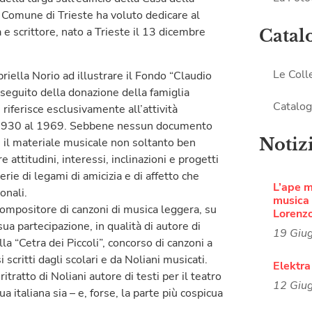
 Comune di Trieste ha voluto dedicare al
e scrittore, nato a Trieste il 13 dicembre
Catal
Le Coll
briella Norio ad illustrare il Fondo “Claudio
 a seguito della donazione della famiglia
Catalog
riferisce esclusivamente all’attività
al 1930 al 1969. Sebbene nessun documento
Notiz
, il materiale musicale non soltanto ben
 attitudini, interessi, inclinazioni e progetti
erie di legami di amicizia e di affetto che
L’ape 
onali.
musica i
 compositore di canzoni di musica leggera, su
Lorenz
 sua partecipazione, in qualità di autore di
19 Giu
a “Cetra dei Piccoli”, concorso di canzoni a
 scritti dagli scolari e da Noliani musicati.
Elektra
itratto di Noliani autore di testi per il teatro
12 Giu
ua italiana sia – e, forse, la parte più cospicua