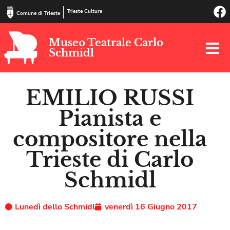
Trieste Cultura
Comune di Trieste
Museo Teatrale Carlo
Schmidl
EMILIO RUSSI
Pianista e
compositore nella
Trieste di Carlo
Schmidl
Lunedì dello Schmidl
venerdì 16 Giugno 2017