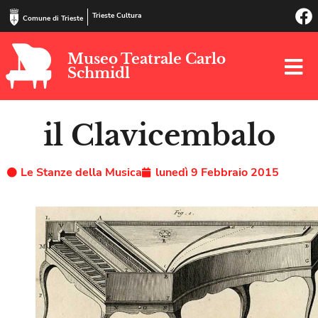
Trieste Cultura
Comune di Trieste
Museo Teatrale Carlo
Schmidl
il Clavicembalo
Le Stanze della Musica
lunedì 9 Febbraio 2015