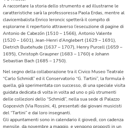
A raccontare la storia dello strumento e ad illustrarne le
caratteristiche sarà la professoressa Paola Erdas, mentre al
clavicembalista Enrico Ieroncic spetterà il compito di
esplorarne il repertorio attraverso l’esecuzione di pagine di
Antonio de Cabezón (1510 – 1566), Antonio Valente
(1520 – 1601), Jean-Henri d’Anglebert (1629 – 1691),
Dietrich Buxtehude (1637 – 1707), Henry Purcell (1659 –
1695), Christoph Graupner (1683 – 1760) e Johann
Sebastian Bach (1685 – 1750).
Nel segno della collaborazione tra il Civico Museo Teatrale
“Carlo Schmidl” ed il Conservatorio “G. Tartini”, la formula è
quella, già sperimentata con successo, di una speciale visita
guidata dedicata di volta in volta ad uno o più strumenti
delle collezioni dello “Schmidl”, nella sua sede di Palazzo
Gopcevich (Via Rossini, 4), presentati dai giovani musicisti
del “Tartini” e dai loro insegnanti.
Gli appuntamenti sono in calendario il giovedì, con cadenza
mensile, da novembre a maggio, e vengono proposti in un