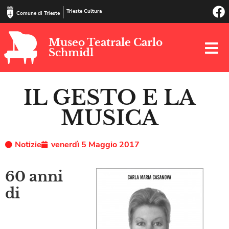
Trieste Cultura
Comune di Trieste
Museo Teatrale Carlo
Schmidl
IL GESTO E LA
MUSICA
Notizie
venerdì 5 Maggio 2017
60 anni
di