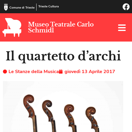
Trieste Cultura
Comune di Trieste
Museo Teatrale Carlo
Schmidl
Il quartetto d’archi
Le Stanze della Musica
giovedì 13 Aprile 2017