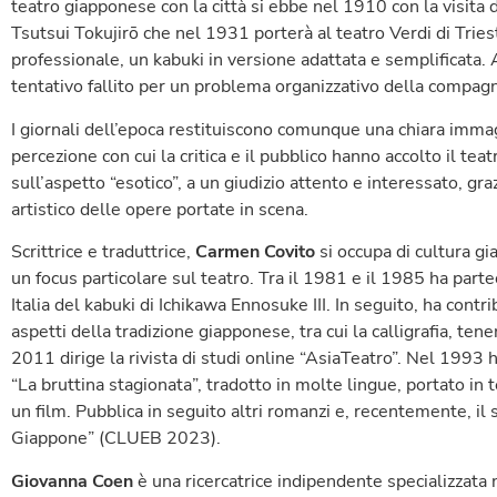
teatro giapponese con la città si ebbe nel 1910 con la visita 
Tsutsui Tokujirō che nel 1931 porterà al teatro Verdi di Tries
professionale, un kabuki in versione adattata e semplificata. 
tentativo fallito per un problema organizzativo della compag
I giornali dell’epoca restituiscono comunque una chiara imm
percezione con cui la critica e il pubblico hanno accolto il te
sull’aspetto “esotico”, a un giudizio attento e interessato, 
artistico delle opere portate in scena.
Scrittrice e traduttrice,
Carmen Covito
si occupa di cultura g
un focus particolare sul teatro. Tra il 1981 e il 1985 ha parte
Italia del kabuki di Ichikawa Ennosuke III. In seguito, ha cont
aspetti della tradizione giapponese, tra cui la calligrafia, te
2011 dirige la rivista di studi online “AsiaTeatro”. Nel 1993 
“La bruttina stagionata”, tradotto in molte lingue, portato in 
un film. Pubblica in seguito altri romanzi e, recentemente, il
Giappone” (CLUEB 2023).
Giovanna Coen
è una ricercatrice indipendente specializzata n