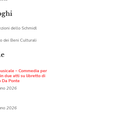
oghi
ezioni dello Schmidl
o dei Beni Culturali
ie
musicale – Commedia per
n due atti su libretto di
o Da Ponte
gno 2026
gno 2026