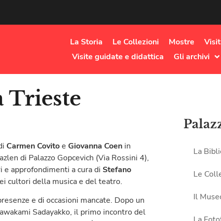
La Storia
Le Collezioni
Mostre
Visi
Visite guidate e didattica
Gli archivi
a Trieste
Palaz
di
Carmen Covito
e
Giovanna Coen
in
La Bibl
Bazlen di Palazzo Gopcevich (Via Rossini 4),
ntri e approfondimenti a cura di
Stefano
Le Coll
i cultori della musica e del teatro.
Il Muse
i presenze e di occasioni mancate. Dopo un
 Kawakami Sadayakko, il primo incontro del
La Foto