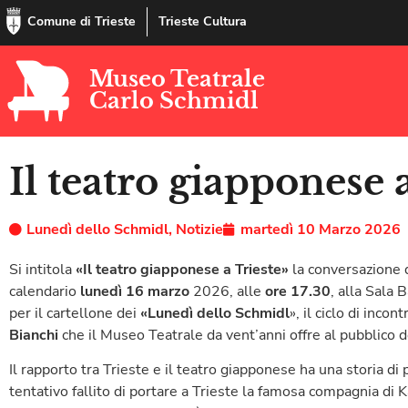
Comune di Trieste
Trieste Cultura
Museo Teatrale
Carlo Schmidl
Il teatro giapponese 
Lunedì dello Schmidl
,
Notizie
martedì 10 Marzo 2026
Si intitola
«Il teatro giapponese a Trieste»
la conversazione 
calendario
l
unedì 16 marzo
2026, alle
ore 17.30
, alla Sala 
per il cartellone dei
«Lunedì dello Schmidl
», il ciclo di inco
Bianchi
che il Museo Teatrale da vent’anni offre al pubblico de
Il rapporto tra Trieste e il teatro giapponese ha una storia d
tentativo fallito di portare a Trieste la famosa compagnia di