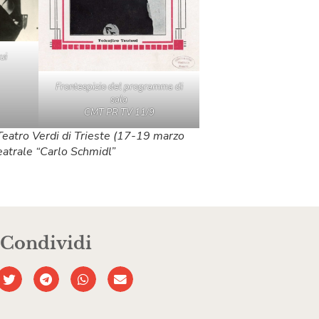
ui
Frontespizio del programma di
sala
CMT PR TV 11/9
Teatro Verdi di Trieste (17-19 marzo
eatrale “Carlo Schmidl”
Condividi