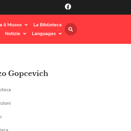
ta il Museo
La Biblioteca
Notizie
Languages
zo Gopcevich
ioteca
ezioni
o
teca