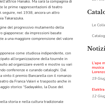
dell’attrice Hanako. Ma sarà la compagnia di
te le prime rappresentazioni di teatro
Catal
A seguire, nel 1938, ancora un altro
nia Takarazuka.
Le Coll
agine del progressivo mutamento della
atro giapponese: da impressioni basate
Catalog
grazie a una maggiore comprensione del valore
Notiz
iapponese come studiosa indipendente, con
cipato all’organizzazione della tournée in
L’ape 
ribuito ad organizzare eventi e mostre su vari
musica i
nendo conferenze e curando cataloghi. Dal
Lorenz
ha vinto il premio Bancarella con il romanzo
19 Giu
teatro da Franca Valeri e trasposto anche in
 saggio storico “Sadayakko, la Duse del
Elektra
12 Giu
ella storia e nella cultura tradizionale