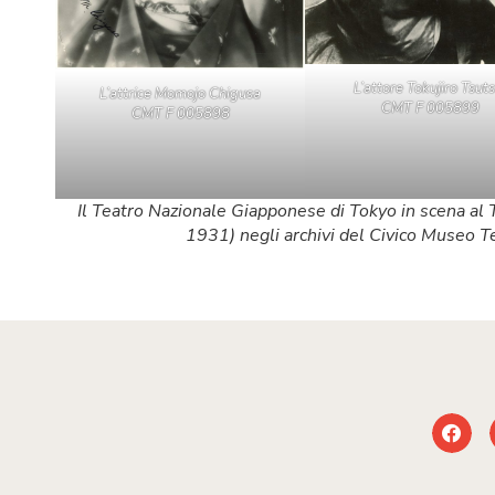
L’attore Tokujiro Tsuts
L’attrice Momojo Chigusa
CMT F 005899
CMT F 005898
Il Teatro Nazionale Giapponese di Tokyo in scena al 
1931) negli archivi del Civico Museo T