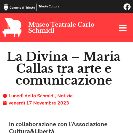
Trieste Cultura
Comune di Trieste
Museo Teatrale Carlo
Schmidl
La Divina – Maria
Callas tra arte e
comunicazione
Lunedì dello Schmidl
,
Notizie
venerdì 17 Novembre 2023
In collaborazione con l’Associazione
Cultura&Libertà