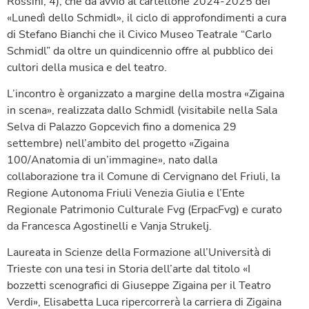
Rossini, 4), che dà avvio al cartellone 2024-2025 dei
«Lunedì dello Schmidl», il ciclo di approfondimenti a cura
di Stefano Bianchi che il Civico Museo Teatrale “Carlo
Schmidl” da oltre un quindicennio offre al pubblico dei
cultori della musica e del teatro.
L’incontro è organizzato a margine della mostra «Zigaina
in scena», realizzata dallo Schmidl (visitabile nella Sala
Selva di Palazzo Gopcevich fino a domenica 29
settembre) nell’ambito del progetto «Zigaina
100/Anatomia di un’immagine», nato dalla
collaborazione tra il Comune di Cervignano del Friuli, la
Regione Autonoma Friuli Venezia Giulia e l’Ente
Regionale Patrimonio Culturale Fvg (ErpacFvg) e curato
da Francesca Agostinelli e Vanja Strukelj.
Laureata in Scienze della Formazione all’Università di
Trieste con una tesi in Storia dell’arte dal titolo «I
bozzetti scenografici di Giuseppe Zigaina per il Teatro
Verdi», Elisabetta Luca ripercorrerà la carriera di Zigaina