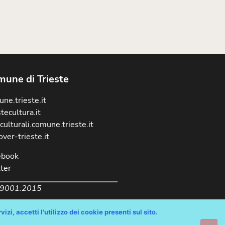
une di Trieste
ne.trieste.it
stecultura.it
culturali.comune.trieste.it
over-trieste.it
ebook
ter
 9001:2015
izi, accetti l'utilizzo dei cookie presenti sul sito.