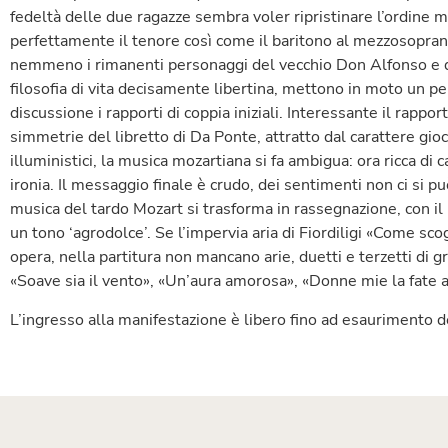
fedeltà delle due ragazze sembra voler ripristinare l’ordine 
perfettamente il tenore così come il baritono al mezzosopra
nemmeno i rimanenti personaggi del vecchio Don Alfonso e de
filosofia di vita decisamente libertina, mettono in moto un p
discussione i rapporti di coppia iniziali. Interessante il rappo
simmetrie del libretto di Da Ponte, attratto dal carattere gio
illuministici, la musica mozartiana si fa ambigua: ora ricca di ca
ironia. Il messaggio finale è crudo, dei sentimenti non ci si pu
musica del tardo Mozart si trasforma in rassegnazione, con 
un tono ‘agrodolce’. Se l’impervia aria di Fiordiligi «Come scog
opera, nella partitura non mancano arie, duetti e terzetti di
«Soave sia il vento», «Un’aura amorosa», «Donne mie la fate a
L’ingresso alla manifestazione è libero fino ad esaurimento de