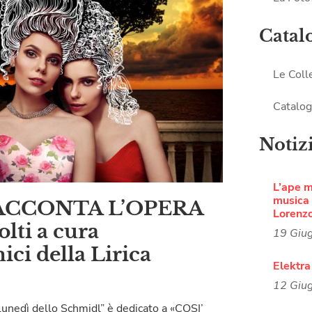
Catal
Le Coll
Catalog
Notiz
L’ape 
musica i
 RACCONTA L’OPERA
Lorenz
olti a cura
19 Giu
ici della Lirica
Elektra
12 Giu
“Lunedì dello Schmidl” è dedicato a «COSI’