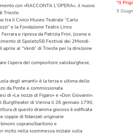
“Il Prig
tamento con «RACCONTA L’OPERA», il nuovo
5 Giug
i Trieste.
ne tra il Civico Museo Teatrale “Carlo
iozzi” e la Fondazione Teatro Lirico
Ferrara e ripresa da Patrizia Frini, (scene e
stimento di Spoleto58 Festival dei 2Mondi-
aprile al “Verdi” di Trieste per la direzione
tare l’opera del compositore salisburghese,
ola degli amanti» è la terza e ultima delle
renzo da Ponte e commissionata
nesi di «Le nozze di Figaro» e «Don Giovanni».
al Burgtheater di Vienna il 26 gennaio 1790,
tettura di questo dramma giocoso è edificata
 coppie di fidanzati originarie
i binomi soprano/baritono e
r insito nella scommessa iniziale sulla