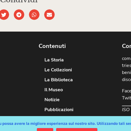
Contenuti
Com
comu
La Storia
trie
Le Collezioni
beni
disc
La Biblioteca
Il Museo
Fac
Twit
Notizie
ISO
Pubblicazioni
 possa avere la migliore esperienza sul nostro sito. Utilizzando tali serv