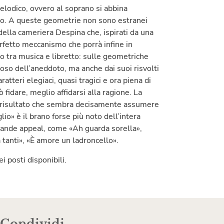
melodico, ovvero al soprano si abbina
no. A queste geometrie non sono estranei
lla cameriera Despina che, ispirati da una
erfetto meccanismo che porrà infine in
rto tra musica e libretto: sulle geometriche
coso dell’aneddoto, ma anche dai suoi risvolti
ratteri elegiaci, quasi tragici e ora piena di
ò fidare, meglio affidarsi alla ragione. La
il risultato che sembra decisamente assumere
lio» è il brano forse più noto dell’intera
 grande appeal, come «Ah guarda sorella»,
 tanti», «È amore un ladroncello».
i posti disponibili.
Condividi