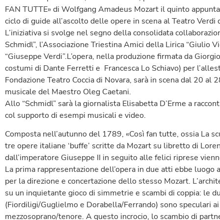
FAN TUTTE» di Wolfgang Amadeus Mozart il quinto appun
ciclo di guide all’ascolto delle opere in scena al Teatro Verdi d
L’iniziativa si svolge nel segno della consolidata collaborazio
Schmidl”, l’Associazione Triestina Amici della Lirica “Giulio V
“Giuseppe Verdi”.L’opera, nella produzione firmata da Giorgio 
costumi di Dante Ferretti e Francesca Lo Schiavo) per l’alle
Fondazione Teatro Coccia di Novara, sarà in scena dal 20 al 28 
musicale del Maestro Oleg Caetani.
Allo “Schmidl” sarà la giornalista Elisabetta D’Erme a raccon
col supporto di esempi musicali e video.
Composta nell’autunno del 1789, «Così fan tutte, ossia La scu
tre opere italiane ‘buffe’ scritte da Mozart su libretto di Lo
dall’imperatore Giuseppe II in seguito alle felici riprese vien
La prima rappresentazione dell’opera in due atti ebbe luogo 
per la direzione e concertazione dello stesso Mozart. L’archi
su un inquietante gioco di simmetrie e scambi di coppia: le due
(Fiordiligi/Guglielmo e Dorabella/Ferrando) sono speculari a
mezzosoprano/tenore. A questo incrocio, lo scambio di partne