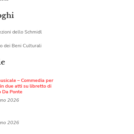
oghi
ezioni dello Schmidl
o dei Beni Culturali
ie
musicale – Commedia per
n due atti su libretto di
o Da Ponte
gno 2026
gno 2026