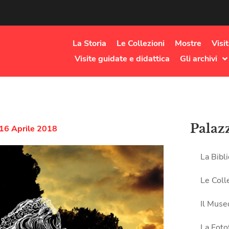
La Storia
Le Collezioni
Mostre
Visi
Visite guidate e didattica
Gli archivi
Palaz
 16 Aprile 2018
La Bibl
Le Coll
Il Muse
La Foto