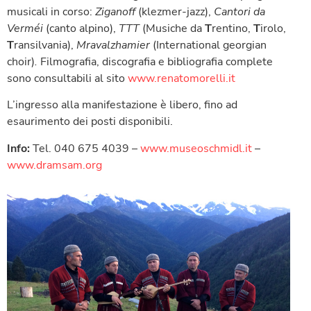
musicali in corso:
Ziganoff
(klezmer-jazz),
Cantori da
Verméi
(canto alpino),
TTT
(Musiche da
T
rentino,
T
irolo,
T
ransilvania),
Mravalzhamier
(International georgian
choir)
.
Filmografia, discografia e bibliografia complete
sono consultabili al sito
www.renatomorelli.it
L’ingresso alla manifestazione è libero, fino ad
esaurimento dei posti disponibili.
Info:
Tel. 040 675 4039 –
www.museoschmidl.it
–
www.dramsam.org