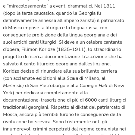
e “miracolosamente” a eventi drammatici. Nel 1811
(dopo la terza caucasica, quando la Georgia fu
definitivamente annessa all’impero zarista) il patriarcato
di Mosca impose la liturgia e la lingua russa, con
conseguente proibizione della lingua georgiana e dei
suoi antichi canti liturgici. Si deve a un celebre cantante
d’opera, Filimon Koridze (1835-1911), lo straordinario
progetto di ricerca-documentazione-trascrizione che ha
salvato il canto liturgico georgiano dall’estinzione.
Koridze decise di rinunciare alla sua brillante carriera
(con acclamate esibizioni alla
Scala
di Milano, al
Mariinskij
di San Pietroburgo e alla
Canegie Hall
di New
York) per dedicarsi completamente alla
documentazione-trascrizione di più di 6000 canti liturgici
tradizionali georgiani. Rispetto ai diktat del patriarcato di
Mosca, ancora più terribili furono le conseguenze della
rivoluzione bolscevica. Sono tristemente noti gli
innumerevoli crimini perpetrati dal regime comunista nei