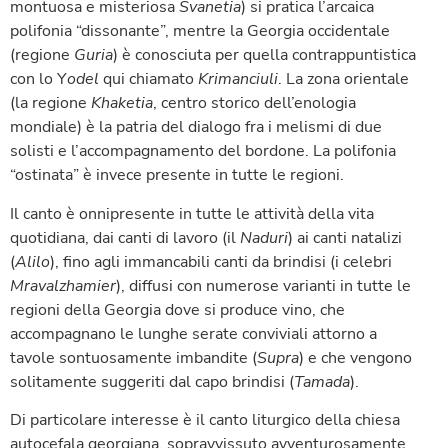
montuosa e misteriosa
Svanetia
) si pratica l’arcaica
polifonia “dissonante”, mentre la Georgia occidentale
(regione
Guria
) è conosciuta per quella contrappuntistica
con lo Y
odel
qui chiamato
Krimanciuli
. La zona orientale
(la regione
Khaketia
, centro storico dell’enologia
mondiale) è la patria del dialogo fra i melismi di due
solisti e l’accompagnamento del bordone. La polifonia
“ostinata” è invece presente in tutte le regioni.
Il canto è onnipresente in tutte le attività della vita
quotidiana, dai canti di lavoro (il
Naduri
) ai canti natalizi
(
Alilo
), fino agli immancabili canti da brindisi (i celebri
Mravalzhamier
), diffusi con numerose varianti in tutte le
regioni della Georgia dove si produce vino, che
accompagnano le lunghe serate conviviali attorno a
tavole sontuosamente imbandite (
Supra
) e che vengono
solitamente suggeriti dal capo brindisi (
Tamada
).
Di particolare interesse è il canto liturgico della chiesa
autocefala georgiana, sopravvissuto avventurosamente