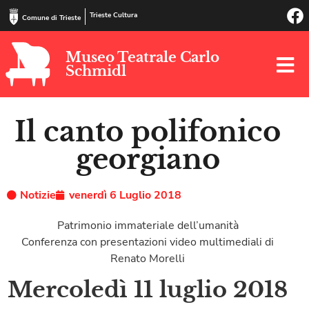
Trieste Cultura
Comune di Trieste
Museo Teatrale Carlo
Schmidl
Il canto polifonico
georgiano
Notizie
venerdì 6 Luglio 2018
Patrimonio immateriale dell’umanità
Conferenza con presentazioni video multimediali di
Renato Morelli
Mercoledì 11 luglio 2018