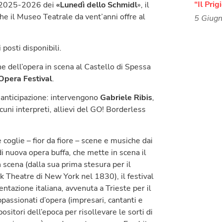
“Il Prig
e 2025-2026 dei
«Lunedì dello Schmidl
», il
he il Museo Teatrale da vent’anni offre al
5 Giug
posti disponibili.
e dell’opera in scena al Castello di Spessa
Opera Festival
.
n’anticipazione: intervengono
Gabriele Ribis
,
cuni interpreti, allievi del GO! Borderless
 coglie – fior da fiore – scene e musiche dai
i nuova opera buffa, che mette in scena il
 scena (dalla sua prima stesura per il
k Theatre di New York nel 1830), il festival
ntazione italiana, avvenuta a Trieste per il
passionati d’opera (impresari, cantanti e
sitori dell’epoca per risollevare le sorti di