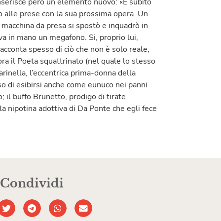
i inserisce però un elemento nuovo: «E subito
o alle prese con la sua prossima opera. Un
 macchina da presa si spostò e inquadrò in
 in mano un megafono. Si, proprio lui,
 racconta spesso di ciò che non è solo reale,
ora il Poeta squattrinato (nel quale lo stesso
arinella, l’eccentrica prima-donna della
so di esibirsi anche come eunuco nei panni
 il buffo Brunetto, prodigo di tirate
la nipotina adottiva di Da Ponte che egli fece
Condividi