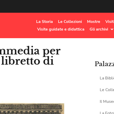
La Storia
Le Collezioni
Mostre
Visi
Visite guidate e didattica
Gli archivi
ommedia per
libretto di
Palaz
La Bibl
Le Coll
Il Muse
La Foto