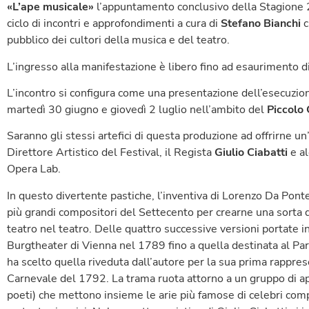
«L’ape musicale»
l’appuntamento conclusivo della Stagion
ciclo di incontri e approfondimenti a cura di
Stefano Bianchi
c
pubblico dei cultori della musica e del teatro.
L’ingresso alla manifestazione è libero fino ad esaurimento di 
L’incontro si configura come una presentazione dell’esecuzion
martedì 30 giugno e giovedì 2 luglio nell’ambito del
Piccolo 
Saranno gli stessi artefici di questa produzione ad offrirne u
Direttore Artistico del Festival, il Regista
Giulio Ciabatti
e al
Opera Lab.
In questo divertente pastiche, l’inventiva di Lorenzo Da Ponte
più grandi compositori del Settecento per crearne una sorta d
teatro nel teatro. Delle quattro successive versioni portate in
Burgtheater di Vienna nel 1789 fino a quella destinata al Par
ha scelto quella riveduta dall’autore per la sua prima rapprese
Carnevale del 1792. La trama ruota attorno a un gruppo di ap
poeti) che mettono insieme le arie più famose di celebri compo