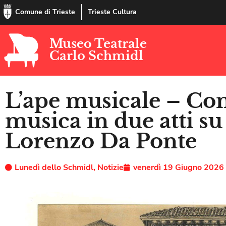
Comune di Trieste
Trieste Cultura
Museo Teatrale
Carlo Schmidl
L’ape musicale – C
musica in due atti su 
Lorenzo Da Ponte
Lunedì dello Schmidl
,
Notizie
venerdì 19 Giugno 2026