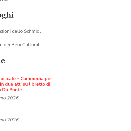
oghi
ezioni dello Schmidl
o dei Beni Culturali
ie
musicale – Commedia per
n due atti su libretto di
o Da Ponte
gno 2026
gno 2026