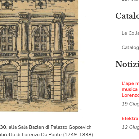
Catal
Le Coll
Catalog
Notiz
L’ape 
musica i
Lorenz
19 Giu
Elektra
12 Giu
.30
, alla Sala Bazlen di Palazzo Gopcevich
 libretto di Lorenzo Da Ponte (1749-1838)