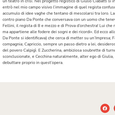
un teatro in crisi. Nel progetto registico di Giulio Ciabatti s
entrò nel mio campo visivo l’immagine di quel regista confus
accumulo di idee vaghe che tentano di mescolarsi tra loro. La
contro piano Da Ponte che conversava con un uomo che teneva
Fellini, il regista di 8 e mezzo e di Prova d’orchestra! Lui che
ma appartiene alle fodere dei sogni e dei ricordi». Ed ecco all
Da Ponte si identificava) che cerca di metter su un’Impresa; F
compagnia; Capriccio, sempre un passo dietro a lei, desidero
del povero Calpigì. E Zuccherina, ambiziosa soubrette di turno;
sconclusionate, e Cecchina naturalmente, alter ego di Giulia, 
debuttare proprio in quest’opera.