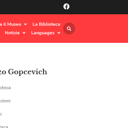
ta il Museo
La Biblioteca
Notizie
Languages
zo Gopcevich
ioteca
ezioni
o
teca