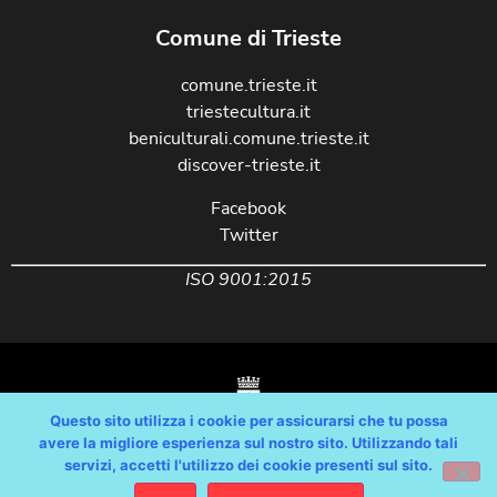
Comune di Trieste
comune.trieste.it
triestecultura.it
beniculturali.comune.trieste.it
discover-trieste.it
Facebook
Twitter
ISO 9001:2015
Questo sito utilizza i cookie per assicurarsi che tu possa
avere la migliore esperienza sul nostro sito. Utilizzando tali
servizi, accetti l'utilizzo dei cookie presenti sul sito.
Copyright © Comune di Trieste – partita Iva 00210240321 – tutti i diritti
riservati / Progetto e Sviluppo Media Technologies Srl
/