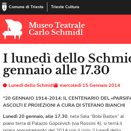
Comune di Trieste
Trieste Cultura
Museo Teatrale
Carlo Schmidl
I lunedì dello Schmid
gennaio alle 17.30
Lunedì dello Schmidl
mercoledì 15 Gennaio 2014
“20 GENNAIO 1914-2014: IL CENTENARIO DEL «PARSI
ASCOLTI E PROIEZIONI A CURA DI STEFANO BIANCHI
Lunedì 20 gennaio, alle 17.30
, nela Sala “Bobi Bazlen” al
piano terra di Palazzo Gopcevich (via Rossini 4), si terrà il
primo appuntamento del 2014 con il ciclo “I lunedì dello