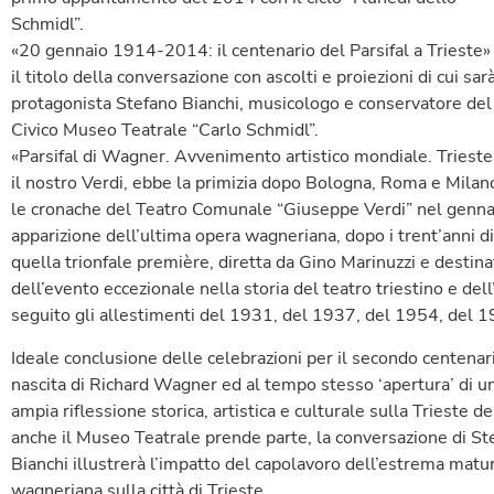
Schmidl”.
«20 gennaio 1914-2014: il centenario del Parsifal a Trieste»
il titolo della conversazione con ascolti e proiezioni di cui sar
protagonista Stefano Bianchi, musicologo e conservatore del
Civico Museo Teatrale “Carlo Schmidl”.
«Parsifal di Wagner. Avvenimento artistico mondiale. Trieste
il nostro Verdi, ebbe la primizia dopo Bologna, Roma e Milano,
le cronache del Teatro Comunale “Giuseppe Verdi” nel gennai
apparizione dell’ultima opera wagneriana, dopo i trent’anni d
quella trionfale première, diretta da Gino Marinuzzi e destin
dell’evento eccezionale nella storia del teatro triestino e dell
seguito gli allestimenti del 1931, del 1937, del 1954, del 
Ideale conclusione delle celebrazioni per il secondo centenar
nascita di Richard Wagner ed al tempo stesso ‘apertura’ di u
ampia riflessione storica, artistica e culturale sulla Trieste d
anche il Museo Teatrale prende parte, la conversazione di St
Bianchi illustrerà l’impatto del capolavoro dell’estrema matur
wagneriana sulla città di Trieste.