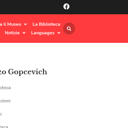
ta il Museo
La Biblioteca
Notizie
Languages
zo Gopcevich
ioteca
ezioni
o
teca