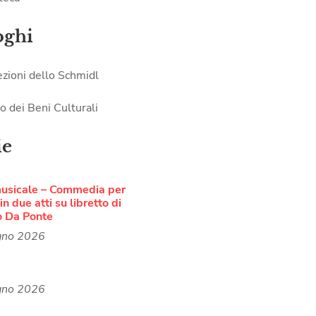
oghi
ezioni dello Schmidl
o dei Beni Culturali
ie
musicale – Commedia per
n due atti su libretto di
o Da Ponte
gno 2026
gno 2026