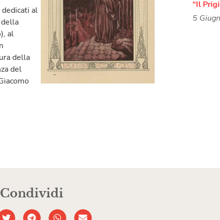
“Il Prig
dedicati al
5 Giug
 della
), al
n
ura della
nza del
i Giacomo
.
Condividi