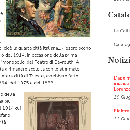
 è
Catal
à
Le Coll
,
Catalog
 cioè la quarta città italiana…», esordiscono
o del 1914, in occasione della prima
Notiz
i ‘monopolio’ del Teatro di Bayreuth. A
ata a rimanere scolpita con le stimmate
’intera città di Trieste, avrebbero fatto
L’ape 
1964, del 1975 e del 1989.
musica i
Lorenz
io della
19 Giu
na più
el 1914 cui
Elektra
efano
12 Giu
ità