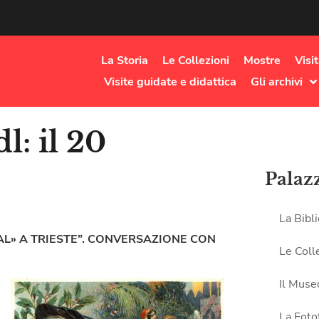
La Storia
Le Collezioni
Mostre
Visi
Visite guidate e didattica
Gli archivi
l: il 20
Palaz
La Bibl
FAL» A TRIESTE”. CONVERSAZIONE CON
Le Coll
Il Muse
La Foto