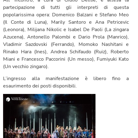
All’ incontro, a cura di Giulio Delise, è attesa la
partecipazione di tutti gli interpreti di questa
popolarissima opera: Domenico Balzani e Stefano Meo
(Il Conte di Luna), Marily Santoro e Ana Petricevic
(Leonora), Milijana Nikolic e Isabel De Paoli (La zingara
Azucena), Antonello Palombi e Dario Prola (Manrico),
Vladimir Sazdovski (Ferrando), Momoko Nashitani e
Rinako Hara (Ines), Andrea Schifaudo (Ruiz), Roberto
Miani e Francesco Paccorini (Un messo), Fumiyuki Kato
(Un vecchio zingaro).
L’ingresso alla manifestazione è libero fino a
esaurimento dei posti disponibili.