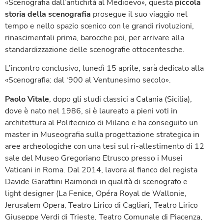
«Scenografia dall’antichità al Medioevo», questa
piccola
storia della scenografia
prosegue il suo viaggio nel
tempo e nello spazio scenico con le grandi rivoluzioni,
rinascimentali prima, barocche poi, per arrivare alla
standardizzazione delle scenografie ottocentesche.
L’incontro conclusivo, lunedì 15 aprile, sarà dedicato alla
«Scenografia: dal ‘900 al Ventunesimo secolo».
Paolo Vitale
, dopo gli studi classici a Catania (Sicilia),
dove è nato nel 1986, si è laureato a pieni voti in
architettura al Politecnico di Milano e ha conseguito un
master in Museografia sulla progettazione strategica in
aree archeologiche con una tesi sul ri-allestimento di 12
sale del Museo Gregoriano Etrusco presso i Musei
Vaticani in Roma. Dal 2014, lavora al fianco del regista
Davide Garattini Raimondi in qualità di scenografo e
light designer (La Fenice, Opéra Royal de Wallonie,
Jerusalem Opera, Teatro Lirico di Cagliari, Teatro Lirico
Giuseppe Verdi di Trieste, Teatro Comunale di Piacenza,