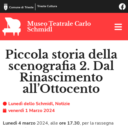
Trieste Cultura
Comune di Trieste
Museo Teatrale Carlo
Schmidl
Piccola storia della
scenografia 2. Dal
Rinascimento
all’Ottocento
Lunedì dello Schmidl
,
Notizie
venerdì 1 Marzo 2024
Lunedì 4 marzo
2024, alle
ore 17.30
, per la rassegna