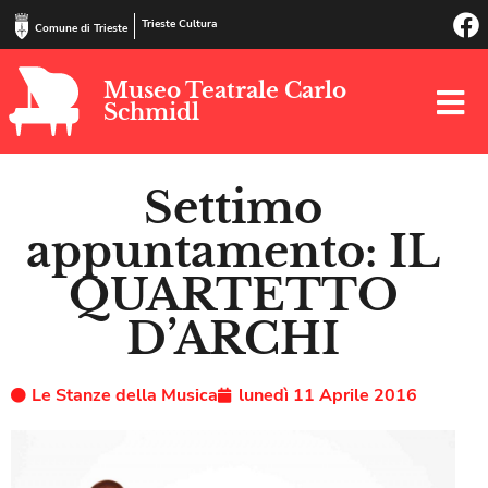
Trieste Cultura
Comune di Trieste
Museo Teatrale Carlo
Schmidl
Settimo
appuntamento: IL
QUARTETTO
D’ARCHI
Le Stanze della Musica
lunedì 11 Aprile 2016