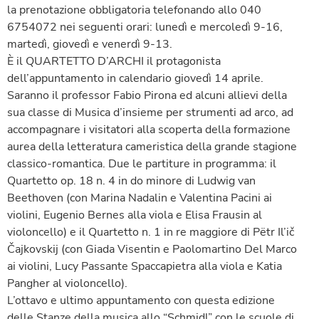
la prenotazione obbligatoria telefonando allo 040
6754072 nei seguenti orari: lunedì e mercoledì 9-16,
martedì, giovedì e venerdì 9-13.
È il QUARTETTO D’ARCHI il protagonista
dell’appuntamento in calendario giovedì 14 aprile.
Saranno il professor Fabio Pirona ed alcuni allievi della
sua classe di Musica d’insieme per strumenti ad arco, ad
accompagnare i visitatori alla scoperta della formazione
aurea della letteratura cameristica della grande stagione
classico-romantica. Due le partiture in programma: il
Quartetto op. 18 n. 4 in do minore di Ludwig van
Beethoven (con Marina Nadalin e Valentina Pacini ai
violini, Eugenio Bernes alla viola e Elisa Frausin al
violoncello) e il Quartetto n. 1 in re maggiore di Pëtr Il’ič
Čajkovskij (con Giada Visentin e Paolomartino Del Marco
ai violini, Lucy Passante Spaccapietra alla viola e Katia
Pangher al violoncello).
L’ottavo e ultimo appuntamento con questa edizione
delle Stanze della musica allo “Schmidl” con le scuole di