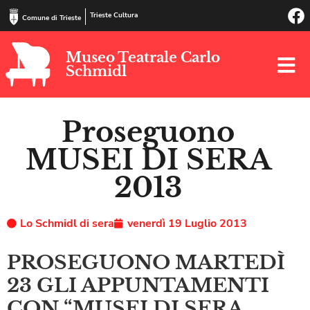
Trieste Cultura
Comune di Trieste
Museo Teatrale Carlo
Schmidl
Proseguono
MUSEI DI SERA
2013
Lo Schmidl di sera
venerdì 19 Luglio 2013
PROSEGUONO MARTEDÌ
23 GLI APPUNTAMENTI
CON “MUSEI DI SERA